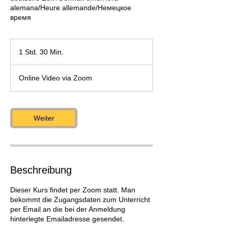
alemana/Heure allemande/Немецкое
время
1 Std. 30 Min.
1
S
t
Online Video via Zoom
d
3
0
M
Weiter
i
n
.
Beschreibung
Dieser Kurs findet per Zoom statt. Man
bekommt die Zugangsdaten zum Unterricht
per Email an die bei der Anmeldung
hinterlegte Emailadresse gesendet.