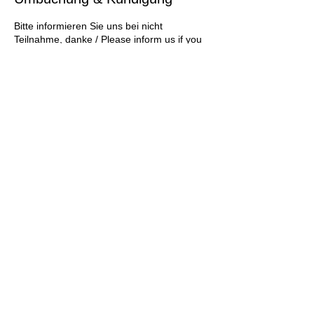
Bitte informieren Sie uns bei nicht
Teilnahme, danke / Please inform us if you
do not participate, thank you / Por favor
infórmenos si no participa, gracias / Veuillez
nous informer si vous ne participez pas,
merci / Пожалуйста, сообщите нам, если
вы не участвуете, спасибо EMAIL:
INFO@PROAUPAIRS24.COM
© 2021 by ProAupairs24
Kontakt: DE-60486
Hotline:
+49 69
Frankfurt
348 744 14